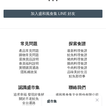
▼▼▼
加入盛和風食集 LINE 好友
常見問題
探索食譜
產品常見問題
最新料理食譜
購物常見問題
鮭魚料理食譜
退換貨品說明
豬肉料理食譜
會員福利說明
雞肉料理食譜
實體購買通路
牛肉料理食譜
隱私權政策
品味美好生活
鮭魚那些事
認識盛市集
聯絡我們
追求幸福 發現好食材
盛和風食集文化股份有限公司
關於不老鮭魚
統一編號 24572247
盛市集
全台通路
周一至五 9:00-12:30 ∣ 13:30-